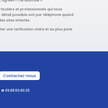
 agréés « Certibiocide ».
rticuliers et professionnels qui nous
 détail possible soit par téléphone quand
des sites infestés.
ter une tarification claire et au plus juste.
Contactez-nous
☎️
09.88.50.80.25