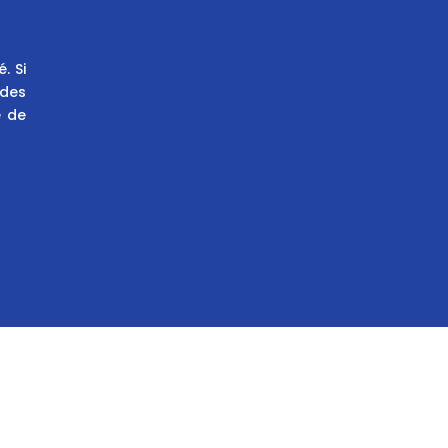
. Si
 des
e de