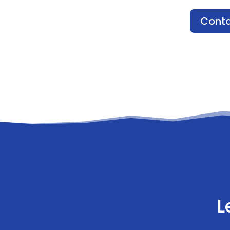
Conta
L