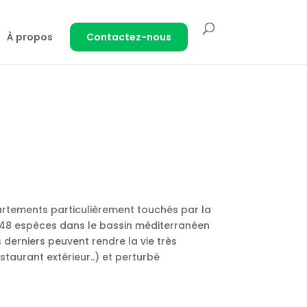
À propos
Contactez-nous
artements particulièrement touchés par la
e 48 espèces dans le bassin méditerranéen
s derniers peuvent rendre la vie très
taurant extérieur..) et perturbé