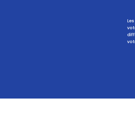
Les
vot
dif
vot