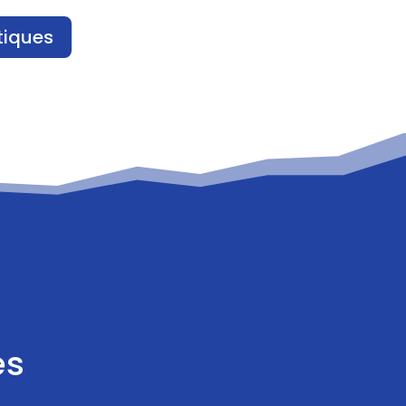
tiques
es